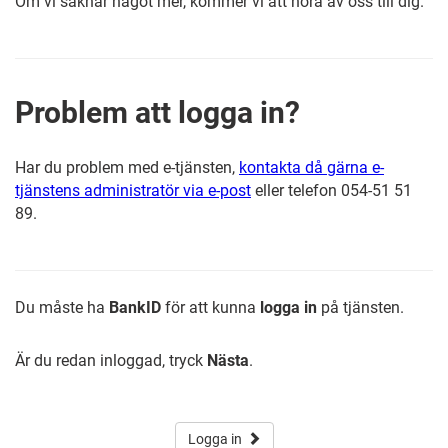
Om vi saknar något mer, kommer vi att höra av oss till dig.
Problem att logga in?
Har du problem med e-tjänsten,
kontakta då gärna e-
tjänstens administratör via e-post
eller telefon 054-51 51
89.
Du måste ha
BankID
för att kunna
logga in
på tjänsten.
Är du redan inloggad, tryck
Nästa
.
Logga in