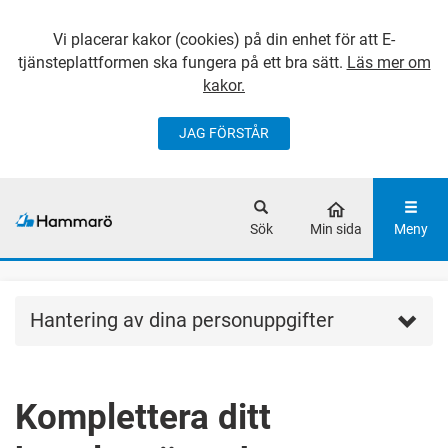
Vi placerar kakor (cookies) på din enhet för att E-
tjänsteplattformen ska fungera på ett bra sätt.
Läs mer om
kakor.
JAG FÖRSTÅR
GÅ DIREKT TILL
HUVUDINNEHÅLLET
Sök
Min sida
Meny
Hantering av dina personuppgifter
Komplettera ditt